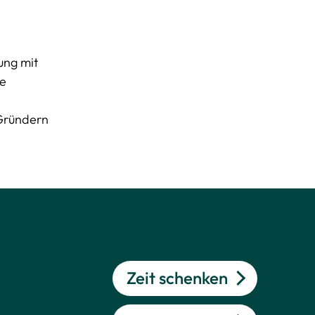
ung mit
ue
 Gründern
Zeit schenken