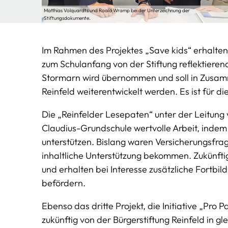
Matthias Volquardts und Roald Wramp bei der Unterzeichnung der
Stiftungsdokumente.
Im Rahmen des Projektes „Save kids“ erhalte
zum Schulanfang von der Stiftung reflektieren
Stormarn wird übernommen und soll in Zusam
Reinfeld weiterentwickelt werden. Es ist für d
Die „Reinfelder Lesepaten“ unter der Leitung 
Claudius-Grundschule wertvolle Arbeit, indem
unterstützen. Bislang waren Versicherungsfr
inhaltliche Unterstützung bekommen. Zukünftig 
und erhalten bei Interesse zusätzliche Fortbild
befördern.
Ebenso das dritte Projekt, die Initiative „Pro 
zukünftig von der Bürgerstiftung Reinfeld in g