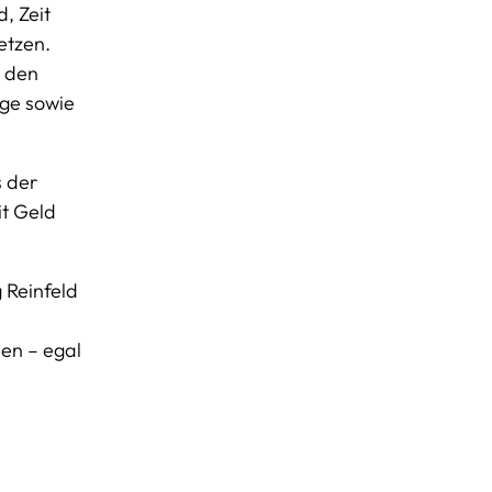
, Zeit
etzen.
n den
ege sowie
s der
it Geld
 Reinfeld
en – egal