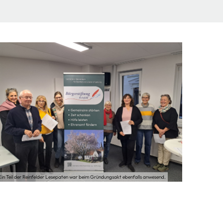
Ein Teil der Reinfelder Lesepaten war beim Gründungsakt ebenfalls anwesend.