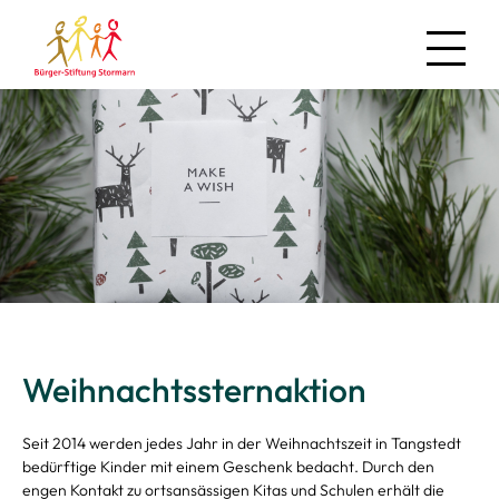
News
Über uns
Regionales
Projekte
Weihnachtssternaktion
Mitmachen
Seit 2014 werden
jedes Jahr in der
Weihnachtszeit in Tangstedt
bedürftige Kinder
mit e
inem Geschenk
bedacht. Durch den
engen Kontakt zu ortsansässigen Kitas und Schulen erhält die