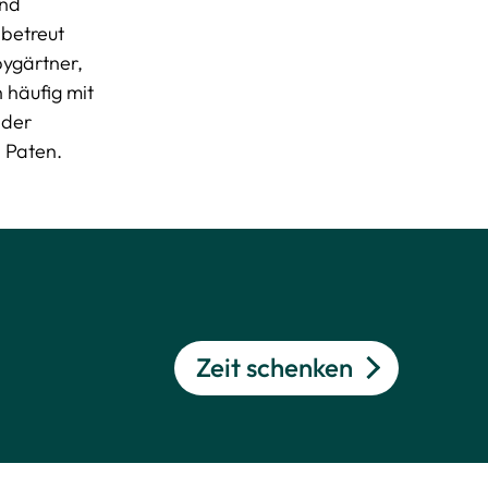
und
 betreut
bygärtner,
 häufig mit
 der
n Paten.
Zeit schenken