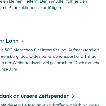
elen kleinen Helfern. Denn im Alter fällt es den
mit Pflanzaktionen zu betätigen.
ihr Lohn
 als 300 Menschen für Unterstützung, Aufmerksamkeit
s Ahrensburg, Bad Oldesloe, Großhansdorf und Trittau
 in der Weihnachtszeit viel gesprochen. Doch manche
anze Jahr.
dank an unsere Zeitspender
. Mit diesem Leitgedanken schaffen wir Verbindungen.