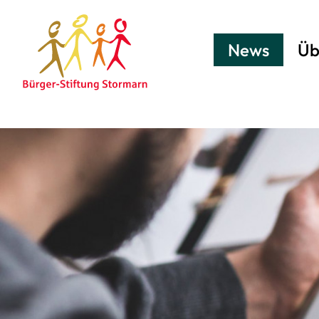
News
Üb