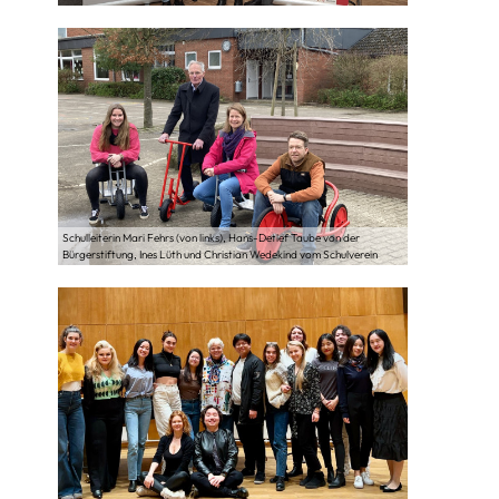
Schulleiterin Mari Fehrs (von links), Hans-Detlef Taube von der
Bürgerstiftung, Ines Lüth und Christian Wedekind vom Schulverein